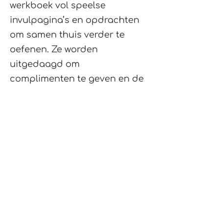
werkboek vol speelse
invulpagina’s en opdrachten
om samen thuis verder te
oefenen. Ze worden
uitgedaagd om
complimenten te geven en de
ontdekkingen van hun kind
actief te versterken.
Extra: Schatgraven met
Ouders
Ouders kunnen er bovendien
voor kiezen om deel te nemen
aan de oudercursus
"Schatgraven met Ouders" —
een driedelige training waarin