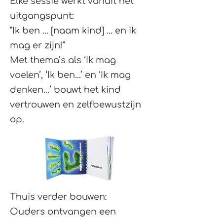
Elke sessie werkt vanuit het
uitgangspunt:
"Ik ben ... [naam kind] ... en ik
mag er zijn!"
Met thema’s als ‘Ik mag
voelen’, ‘Ik ben...’ en ‘Ik mag
denken…’ bouwt het kind
vertrouwen en zelfbewustzijn
op.
Thuis verder bouwen:
Ouders ontvangen een