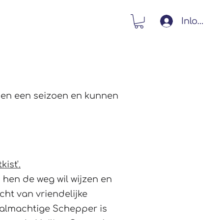
Inlogge
Contact
Webshop
rmen een seizoen en kunnen
ist'.
 hen de weg wil wijzen en
acht van vriendelijke
almachtige Schepper is