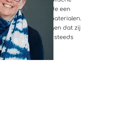
holpen om de methode een
lle werkboeken en materialen.
 kon ik ervoor zorgen dat zij
uperblij dat ik nog steeds