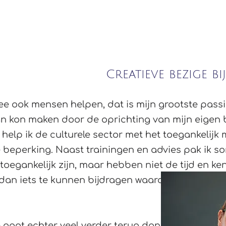
Geloofsopbouw
Training
Plezier
Creatieve bezige bij
ee ook mensen helpen, dat is mijn grootste passie
van kon maken door de oprichting van mijn eigen 
help ik de culturele sector met het toegankelij
beperking. Naast trainingen en advies pak ik som
 toegankelijk zijn, maar hebben niet de tijd en k
er dan iets te kunnen bijdragen waardoor mensen
aat echter veel verder terug dan 2017, toen werk