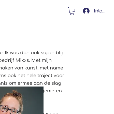
Inlogge
Contact
Webshop
. Ik was dan ook super blij
bedrijf Mikxs. Met mijn
k maken van kunst, met name
s ook het hele traject voor
ennis om ermee aan de slag
 nog beter kunnen genieten
te ik nog in de Grafische