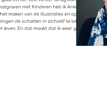
 Schatgraven met Kinderen heb ik Anke vooral ge
 het maken van de illustraties en opzetten van a
ngen de schatten in zichzelf te laten ontdekken,
 leven. En dat maakt dat ik weer geniet! Ik ben s