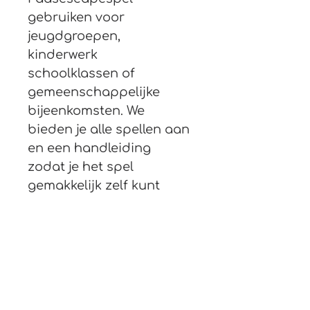
gebruiken voor 
jeugdgroepen, 
kinderwerk 
schoolklassen of 
gemeenschappelijke 
bijeenkomsten. We 
bieden je alle spellen aan 
en een handleiding 
zodat je het spel 
gemakkelijk zelf kunt 
organiseren. Het spel kan 
worden aangepast aan 
de grootte van je groep 
en is een geweldige 
manier om de 
paasboodschap op een 