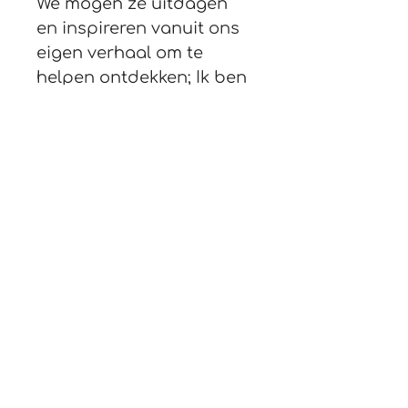
We mogen ze uitdagen 
en inspireren vanuit ons 
eigen verhaal om te 
helpen ontdekken; Ik ben 
mooi gemaakt en 
bijzonder. Ik mag er zijn. 
Gods geliefde kind!
Het thema bestaat uit 12 
lessen. Er is de 
mogelijkheid een 
werkboekje te bestellen 
voor thuis. Door het 
werkboekje wordt wat in 
de kerk geleerd is thuis 
doorgezet.