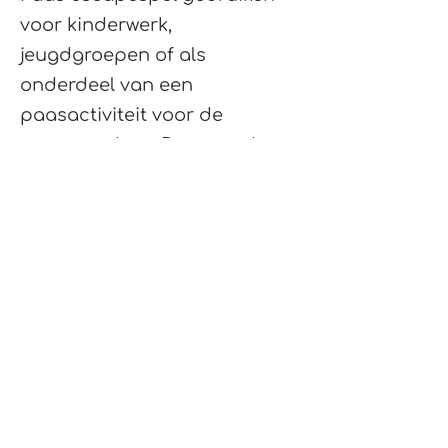
voor kinderwerk,
jeugdgroepen of als
onderdeel van een
paasactiviteit voor de
gemeenschap. De groep kan
in kleinere teams spelen of
samen als één grote groep.
Het biedt een unieke kans om
kinderen en volwassenen op
een interactieve manier te
betrekken bij het paasverhaal,
en om samen te leren over de
betekenis van Jezus' lijden,
dood en opstanding.
In beide gevallen biedt het